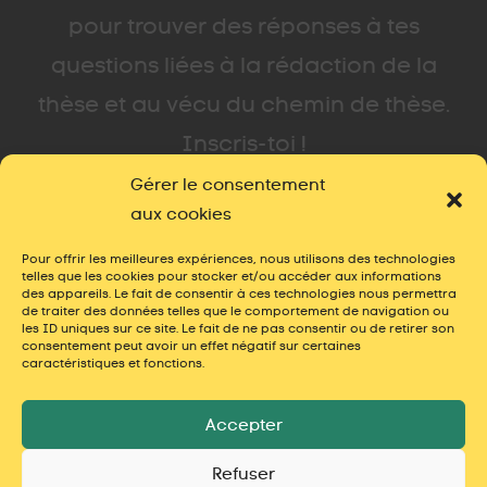
pour trouver des réponses à tes
questions liées à la rédaction de la
thèse et au vécu du chemin de thèse.
Inscris-toi !
Gérer le consentement
aux cookies
Pour offrir les meilleures expériences, nous utilisons des technologies
telles que les cookies pour stocker et/ou accéder aux informations
des appareils. Le fait de consentir à ces technologies nous permettra
de traiter des données telles que le comportement de navigation ou
les ID uniques sur ce site. Le fait de ne pas consentir ou de retirer son
consentement peut avoir un effet négatif sur certaines
caractéristiques et fonctions.
Accepter
Refuser