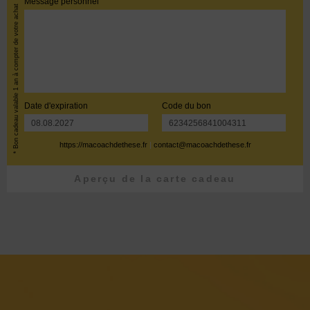
Message personnel
* Bon cadeau valable 1 an à compter de votre achat
Date d'expiration
Code du bon
https://macoachdethese.fr
|
contact@macoachdethese.fr
Aperçu de la carte cadeau