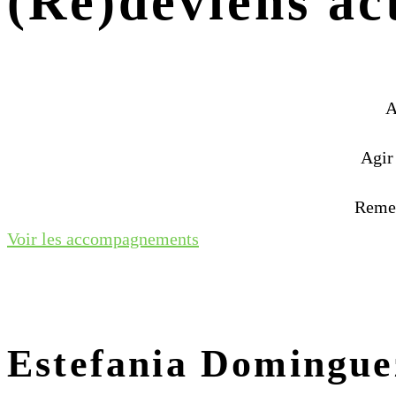
(Re)deviens act
A
Agir 
Remet
Voir les accompagnements
Estefania Domingue