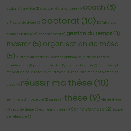
coach
(5)
action
(1)
anxiété
(1)
avancer dans la thèse
(1)
doctorat
(10)
difficulté de thèse
(1)
Défaire des
gestion du temps
(3)
nœuds en thèse
(1)
encadrement
(1)
master
(5)
organisation de thèse
(5)
outils pour écrire
(1)
perfectionnisme
(1)
plan de thèse
(1)
planification
(1)
poser ses limites
(1)
procrastination
(1)
relecture
(1)
respect de soi
(1)
réalité de la thèse
(1)
résoudre mes problèmes en
réussir ma thèse
(10)
thèse
(1)
thèse
(9)
sentiment d'imposture
(1)
stress
(1)
vie de thèse
écrire sa thèse
(2)
(1)
vécu de thèse
(1)
écrire ma thèse
(1)
étape
de relecture
(1)