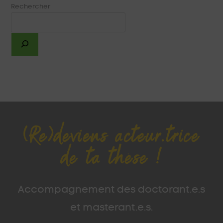
Rechercher
(Re)deviens acteur.trice
de ta thèse !
Accompagnement des doctorant.e.s
et masterant.e.s.