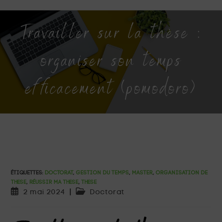
Travailler sur la thèse :
organiser son temps
efficacement (pomodoro)
ÉTIQUETTES
:
DOCTORAT
,
GESTION DU TEMPS
,
MASTER
,
ORGANISATION DE
THÈSE
,
RÉUSSIR MA THÈSE
,
THÈSE
2 mai 2024
Doctorat