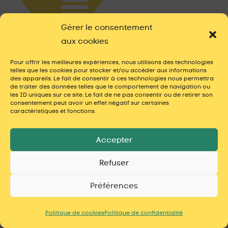
Gérer le consentement
aux cookies
Des articles sur le vécu de thèse ou de master : conseils, stratégies, partages et
réflexions pour t'aider à avancer plus sereinement dans ta recherche.
Pour offrir les meilleures expériences, nous utilisons des technologies
telles que les cookies pour stocker et/ou accéder aux informations
des appareils. Le fait de consentir à ces technologies nous permettra
Derniers articles
de traiter des données telles que le comportement de navigation ou
les ID uniques sur ce site. Le fait de ne pas consentir ou de retirer son
consentement peut avoir un effet négatif sur certaines
caractéristiques et fonctions.
Poser ses limites pendant sa thèse
La procrastination a un impact sur la motivation et la
Accepter
persévérance en thèse
Refuser
5 pas à appliquer pour l’étape de relecture
Travailler sur la thèse : organiser son temps efficacement
Préférences
(pomodoro)
L’importance de « parler » en thèse
Politique de cookies
Politique de confidentialité