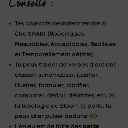
Conseils
:
Tes objectifs devraient tendre à
être SMART (
S
pécifiques,
M
esurables,
A
cceptables,
R
éalistes
et
T
emporellement définis)
Tu peux t’aider de verbes d’actions :
classer, schématiser, justifier,
illustrer, formuler, clarifier,
comparer, définir, délimiter, etc. (si
la taxologie de Bloom te parle, tu
peux aller puiser dedans
)
L’enjeu est de faire des
petits